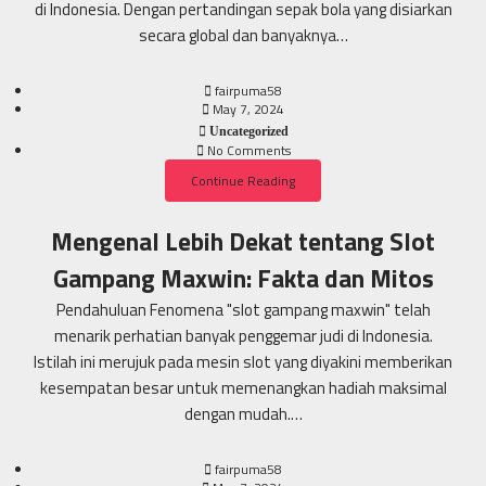
di Indonesia. Dengan pertandingan sepak bola yang disiarkan
secara global dan banyaknya…
fairpuma58
May 7, 2024
Uncategorized
No Comments
Continue Reading
Mengenal Lebih Dekat tentang Slot
Gampang Maxwin: Fakta dan Mitos
Pendahuluan Fenomena "slot gampang maxwin" telah
menarik perhatian banyak penggemar judi di Indonesia.
Istilah ini merujuk pada mesin slot yang diyakini memberikan
kesempatan besar untuk memenangkan hadiah maksimal
dengan mudah.…
fairpuma58